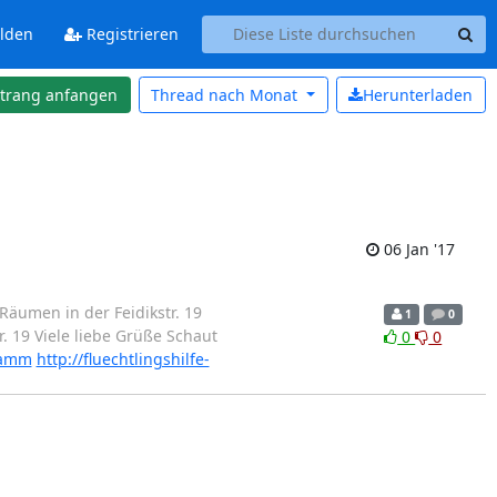
lden
Registrieren
strang anfangen
Thread nach
Monat
Herunterladen
06 Jan '17
äumen in der Feidikstr. 19
1
0
. 19 Viele liebe Grüße Schaut
0
0
Hamm
http://fluechtlingshilfe-