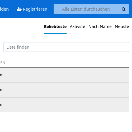
lden
Registrieren
Beliebteste
Aktivste
Nach Name
Neuste
GEN
en
en
en